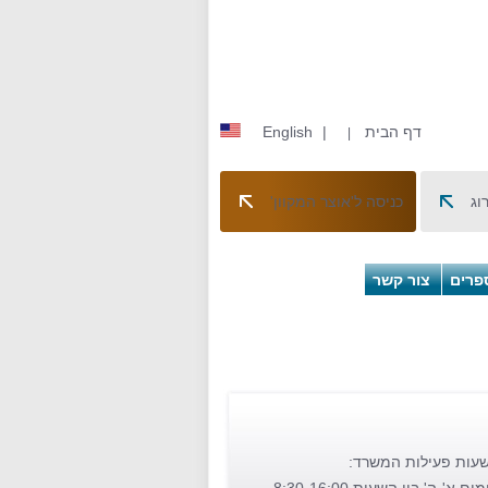
דף הבית
|
English
|
וג
כניסה ל'אוצר המקוון'
פרים
צור קשר
עות פעילות המשרד: