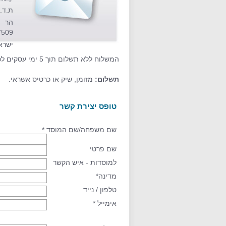
ת.ד. 3609
הר 
7509
ישרא
המשלוח ללא תשלום תוך 5 ימי עסקים לכל מקום בעולם.
תשלום:
מזומן, שיק או כרטיס אשראי.
טופס יצירת קשר
שם משפחה/שם המוסד *
שם פרטי
למוסדות - איש הקשר
מדינה*
טלפון / נייד
אימייל *