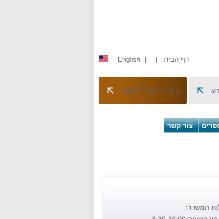
דף הבית
|
English
|
וג
כניסה ל'אוצר המקוון'
פרים
צור קשר
ות המשרד: