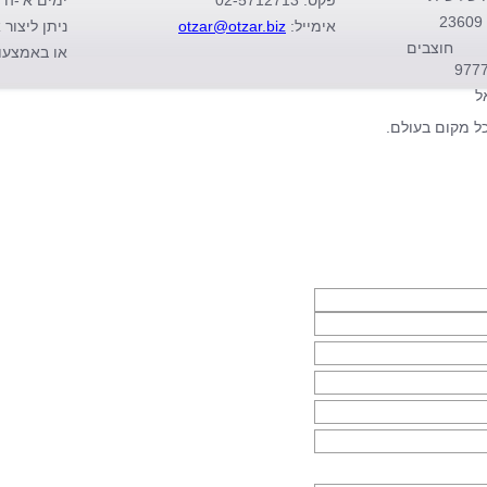
פקס: 02-5712713
ימים א'-ה' בין 
2
אימייל:
otzar@otzar.biz
ניתן ליצור 
חוצבים
או באמצעו
977
ל