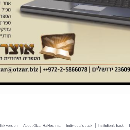
isk version
About Otzar HaHochma
Individual's track
Institution's track