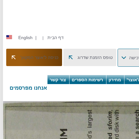
דף הבית
|
English
|
טופס הזמנת שדרוג
כניסה ל'אוצר המקוון'
כישה
אוצר'
מחירון
רשימות הספרים
צור קשר
אנחנו מפרסמים