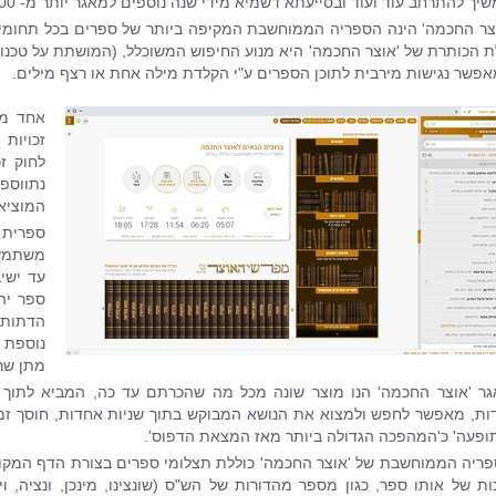
ך להתרחב עוד ועוד ובסייעתא דשמיא מידי שנה נוספים למאגר יותר מ- 5,000 ספרים חדשים.
צר החכמה' הינה הספריה הממוחשבת המקיפה ביותר של ספרים בכל תחומי ה
פשר נגישות מירבית לתוכן הספרים ע"י הקלדת מילה אחת או רצף מילים.
אחד מא
זכויות
לחוק זכ
נתווס
המוציאי
ספרית 
משתמשי
עד ישיב
ספר יהו
הדתות ו
נוספת ה
מתן שרו
ר 'אוצר החכמה' הנו מוצר שונה מכל מה שהכרתם עד כה, המביא לתוך
ות, מאפשר לחפש ולמצוא את הנושא המבוקש בתוך שניות אחדות, חוסך זמן
ופעה' כ'המהפכה הגדולה ביותר מאז המצאת הדפוס'.
ריה הממוחשבת של 'אוצר החכמה' כוללת תצלומי ספרים בצורת הדף המקורי
ות של אותו ספר, כגון מספר מהדורות של הש"ס (שונצינו, מינכן, ונציה, וי