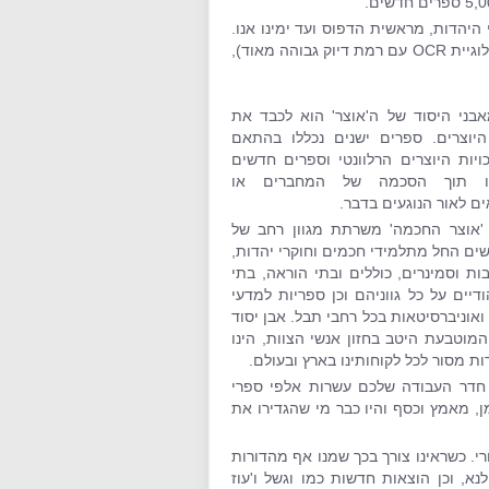
יהדות, מראשית הדפוס ועד ימינו אנו.
גולת הכותרת של 'אוצר החכמה' היא מנוע החיפוש המשוכלל, (המושתת על טכנולוגיית OCR עם רמת דיוק גבוהה מאוד),
בני היסוד של ה'אוצר' הוא לכבד את
 היוצרים. ספרים ישנים נכללו בהתאם
ויות היוצרים הרלוונטי וספרים חדשים
פו תוך הסכמה של המחברים או
ם לאור הנוגעים בדבר.
'אוצר החכמה' משרתת מגוון רחב של
ם החל מתלמידי חכמים וחוקרי יהדות,
ות וסמינרים, כוללים ובתי הוראה, בתי
דיים על כל גווניהם וכן ספריות למדעי
אוניברסיטאות בכל רחבי תבל. אבן יסוד
מוטבעת היטב בחזון אנשי הצוות, הינו
ת מסור לכל לקוחותינו בארץ ובעולם.
 חדר העבודה שלכם עשרות אלפי ספרי
, מאמץ וכסף והיו כבר מי שהגדירו את
. כשראינו צורך בכך שמנו אף מהדורות
לנא, וכן הוצאות חדשות כמו וגשל ו'עוז