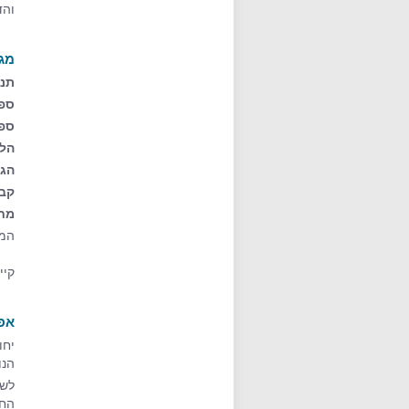
והד
מגו
תנ
ספר
ספר
הלכ
הגו
קבל
מח
המא
קיימות
אפ
יחו
הנו
לשם
החי