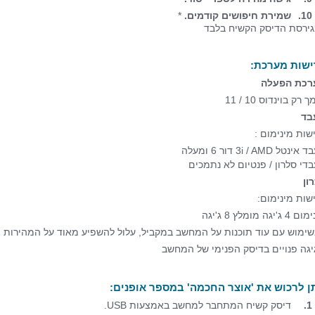
10.
שמירת חיפושים קודמים.
*
גירסת הדיסק הקשיח בלבד
ישות מערכת:
רכת הפעלה
 רק בוינדוס 10 / 11
בד
שות מינימום :
נטל 3i / AMD דור 6 ומעלה
די סלרון / פנטיום לא נתמכים
רון
שות מינימום:
ג'יגה מומלץ 8 ג'יגה
שימוש עם עוד תוכנות על המחשב במקביל, עלול להשפיע מאוד על המהירות ו
ן לרכוש את 'אוצר החכמה' במספר אופנים:
1.
דיסק קשיח המתחבר למחשב באמצעות USB.