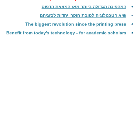
המהפיכה הגדולה ביותר מאז המצאת הדפוס
שיא הטכנולוגיה לטובת חוקרי יהדות לסוגיהם
The biggest revolution since the printing press
Benefit from today's technology - for academic scholars