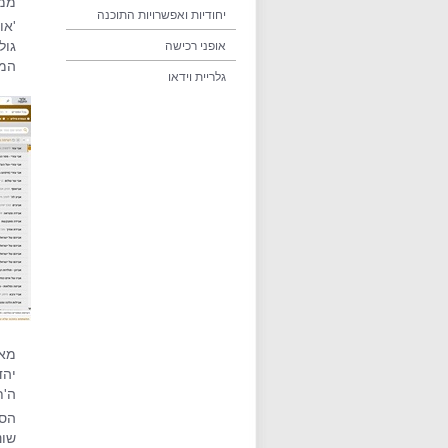
ממשי
יחודיות ואפשרויות התוכנה
'או
אופני רכישה
המא
גלריית וידאו
מאג
יהד
ה'ת
הספ
שונ