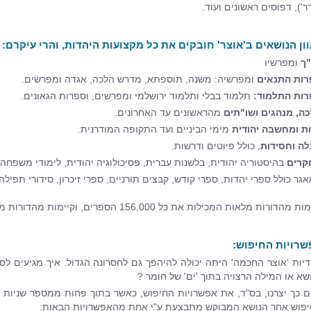
ר'), דפוסים ראשונים ועוד.
ון הנושאים ב'אוצר' חובקים את כל מקצועות היהדות, והרי עיקרם:
"ך
ומפרשיו
ות התנאים
ומפרשיה: משנה, תוספתא, מדרש הלכה, אגדה ומפרשים.
ות התלמוד:
תלמוד בבלי ותלמוד ירושלמי ומפרשים, וספרות הגאונים.
ה, מנהגים ושו"תים
מהראשונים עד האחרונים.
ת ומחשבה יהודית
מימי הביניים ועד התקופה המודרנית.
ה וחסידות
, כולל פיוטים ודרשות.
קרים
בהיסטוריה יהודית, בלשנות עברית, פסיכולוגיה יהודית, לימודי משפחה, 
גר כולל ספרי יהדות, ספרי קודש, קבצים תורניים, ספרי זיכרון, סידורי תפילה, 
 מהדורות מלאות המכילות את כל 156,000 הספרים, וקיימות מהדורות מצומצמות יותר.
שרויות החיפוש:
דיות 'אוצר החכמה' היתה יכולה להיהפך גם לחסרונה הגדול. איך מגיעים ל
שא או המילה הרצויה בתוך 'ים' של חומר ?
 כך יצרנו, בס"ד, את אפשרויות החיפוש, כאשר בתוך פחות ממספר שניו
פוש אחר הנושא המבוקש מתבצעת ע"י אחת מהאפשרויות הבאות: