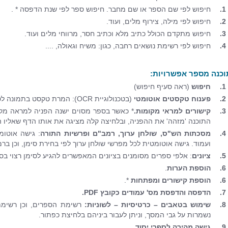
1.
חיפוש לפי שם הספר או שם מחבר. חיפוש ספר לפי שנת הדפסה * .
2.
חיפוש לפי מילה, צירוף מלים, ועוד.
3.
חיפוש מתקדם הכולל כתיב מלא וכתיב חסר, מרווחי מלים ועוד.
4.
חיפוש לפי רשימת נושאים רחבה, כגון: משיח וגאולה, ....
וכנה מספר אפשרויות:
1.
חיפוש
(ראה סעיף חיפוש)
2.
פענוח טקסטים אוטומטי
(בטכנולוגיית OCR): המרת טקסט בתמונה לטקסט מוקלד במסמך WORD.
3.
קישורים למראי מקומות.
* כאשר בספר מסוים ישנה הפניה למראה מקום, 
התוכנה 'מזהה' את ההפניה, ובלחיצה קלה מציגה את אותו הדף שאליו ה
4.
מסכתות הש"ס, שולחן ערוך, רמב"ם ופרשיות התורה
: גישה אוטומ
ועמוד. גישה אוטומטית לכל מפרשי שולחן ערוך לפי בחירת סימן, וכן ב
5.
ציונים
: אלפי ספרים מסומנים בציונים המאפשרים להגיע לסימן רצוי בס
6.
הוספת הערות
.
6.
הוספת קישורים ומפתחות
*.
7.
הדפסה והדפסת מס' עמודים כקובץ PDF.
8.
שימוש בטאבים – כרטיסיות – לשוניות:
רשימת הספרים, וכן רשימ
נשמרות על גבי המסך, וניתן לעבור ביניהם בלחיצת כפתור.
9.
גישה מהירה לספרי יסוד.