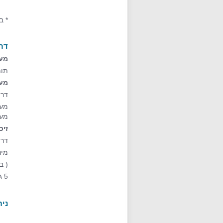
* ב
דר
מע
תומך
מע
דרי
מעבד אי
מעב
זיכ
דרי
מינימום 4 
( ב
5 גיגה פנויים בדיסק הפנימי של המחשב
נית