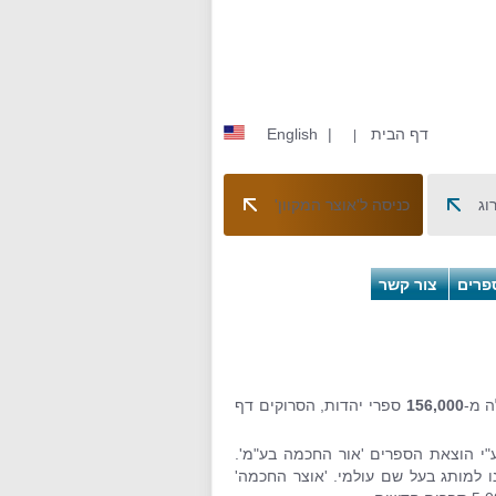
דף הבית
|
English
|
וג
כניסה ל'אוצר המקוון'
פרים
צור קשר
ה מ-
156,000
ספרי יהדות, הסרוקים דף
"י הוצאת הספרים 'אור החכמה בע"מ'.
 למותג בעל שם עולמי. 'אוצר החכמה'